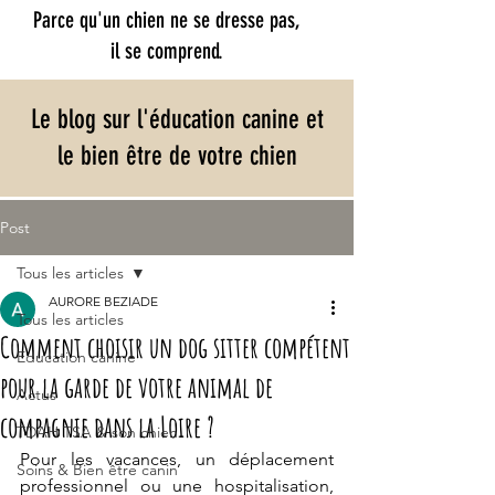
Parce qu'un chien ne se dresse pas,
il se comprend.​
Le blog sur l'éducation canine et
le bien être de votre chien
Post
Tous les articles
AURORE BEZIADE
Tous les articles
Comment choisir un dog sitter compétent
Education canine
pour la garde de votre animal de
Actus
compagnie dans la Loire ?
TDAH TSA & son chien
Pour les vacances, un déplacement 
Soins & Bien être canin
professionnel ou une hospitalisation, 