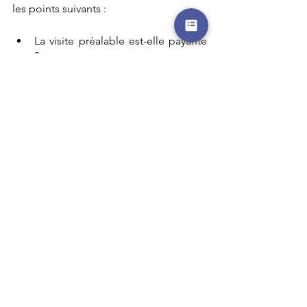
les points suivants : 
La visite préalable est-elle payante 
?
Les frais kilométriques sont-ils pris 
en compte dans le tarif de la 
prestation ?
Devez-vous verser un acompte ?
Une relation de confiance solide est 
nécessaire pour assurer le succès de la 
garde de chien à domicile
. N’hésitez 
pas à consacrer du temps à cet 
entretien préalable ! 
Pour un propriétaire bien dans ses 
baskets et un toutou bien dans ses 
pattes, un éducateur canin proche de 
chez vous et qui propose un service de 
garde de chien à domicile est la 