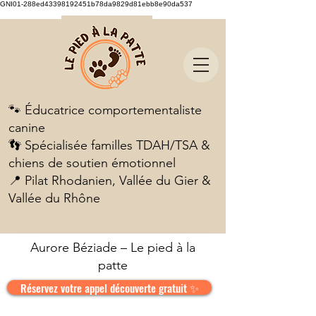
GNI01-288ed43398192451b78da9829d81ebb8e90da537
🐾 Éducatrice comportementaliste
canine
👣 Spécialisée familles TDAH/TSA &
chiens de soutien émotionnel
📍 Pilat Rhodanien, Vallée du Gier &
Vallée du Rhône
Aurore Béziade – Le pied à la
patte
Réservez votre appel découverte gratuit ✨