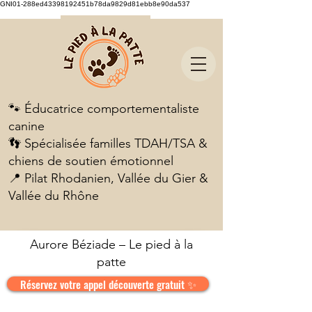
GNI01-288ed43398192451b78da9829d81ebb8e90da537
🐾 Éducatrice comportementaliste
canine
👣 Spécialisée familles TDAH/TSA &
chiens de soutien émotionnel
📍 Pilat Rhodanien, Vallée du Gier &
Vallée du Rhône
Aurore Béziade – Le pied à la
patte
Réservez votre appel découverte gratuit ✨