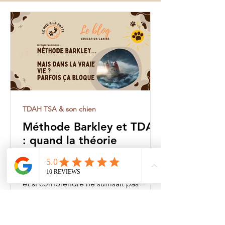
TDAH TSA & son chien
Méthode Barkley et TDAH
: quand la théorie
rencontre le quotidien...
comment ça se passe ?
Méthode Barkley, TDAH, quotidien…
et si comprendre ne suffisait pas
toujours ? Un éclairage simple pour y
voir plus clair et avancer.