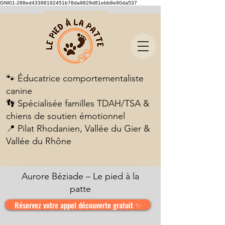
GNI01-288ed43398192451b78da9829d81ebb8e90da537
🐾 Éducatrice comportementaliste
canine
👣 Spécialisée familles TDAH/TSA &
chiens de soutien émotionnel
📍 Pilat Rhodanien, Vallée du Gier &
Vallée du Rhône
Aurore Béziade – Le pied à la
patte
Réservez votre appel découverte gratuit ✨