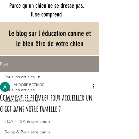
Parce qu'un chien ne se dresse pas,
il se comprend.​
Le blog sur l'éducation canine et
le bien être de votre chien
Post
Tous les articles
AURORE BEZIADE
Tous les articles
Comment se préparer pour accueillir un
Education canine
chiot dans votre famille ?
Actus
TDAH TSA & son chien
Soins & Bien être canin