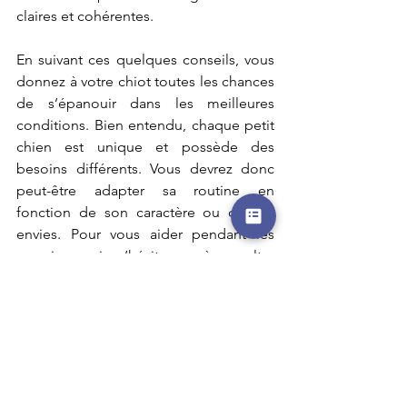
claires et cohérentes. 
En suivant ces quelques conseils, vous 
donnez à votre chiot toutes les chances 
de s’épanouir dans les meilleures 
conditions. Bien entendu, chaque petit 
chien est unique et possède des 
besoins différents. Vous devrez donc 
peut-être adapter sa routine en 
fonction de son caractère ou de ses 
envies. Pour vous aider pendant les 
premiers mois, n’hésitez pas à consulter 
régulièrement votre éducateur canin. 
Vous pourrez même débuter des 
séances d’éducation canine
 pour 
instaurer une complicité durable avec 
votre toutou.