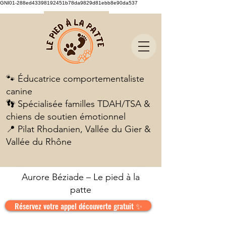
GNI01-288ed43398192451b78da9829d81ebb8e90da537
🐾 Éducatrice comportementaliste
canine
👣 Spécialisée familles TDAH/TSA &
chiens de soutien émotionnel
📍 Pilat Rhodanien, Vallée du Gier &
Vallée du Rhône
Aurore Béziade – Le pied à la
patte
Réservez votre appel découverte gratuit ✨