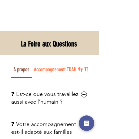
La Foire aux Questions
A propos
Accompagnement TDAH 👣 TSA
Général
❓ Est-ce que vous travaillez
Séances de rééducation canine pour Touco, La
aussi avec l’humain ?
famille vous raconte
Oui. Mon approche prend en
compte à la fois le chien et son
❓ Votre accompagnement
humain, car une relation équilibrée
est-il adapté aux familles
se construit des deux côtés.