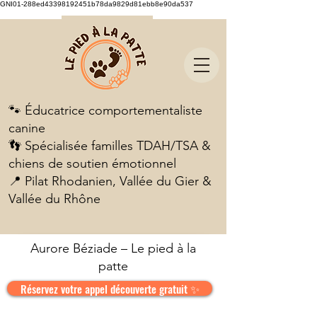
GNI01-288ed43398192451b78da9829d81ebb8e90da537
🐾 Éducatrice comportementaliste
canine
👣 Spécialisée familles TDAH/TSA &
chiens de soutien émotionnel
📍 Pilat Rhodanien, Vallée du Gier &
Vallée du Rhône
Aurore Béziade – Le pied à la
patte
Réservez votre appel découverte gratuit ✨