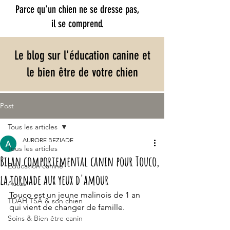
Parce qu'un chien ne se dresse pas,
il se comprend.​
Le blog sur l'éducation canine et
le bien être de votre chien
Post
Tous les articles
AURORE BEZIADE
Tous les articles
Bilan comportemental canin pour Touco,
Education canine
la tornade aux yeux d'amour
Actus
Touco est un jeune malinois de 1 an 
TDAH TSA & son chien
qui vient de changer de famille.
Soins & Bien être canin