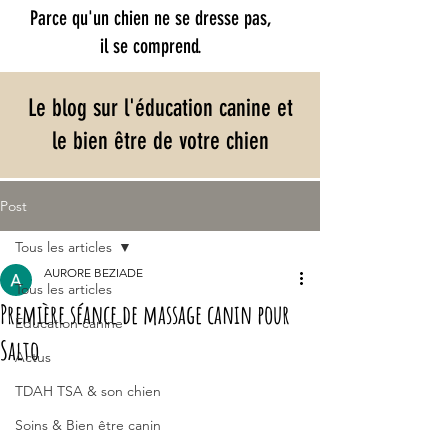
Parce qu'un chien ne se dresse pas,
il se comprend.​
Le blog sur l'éducation canine et
le bien être de votre chien
Post
Tous les articles
AURORE BEZIADE
Tous les articles
Première séance de massage canin pour
Education canine
Salto
Actus
TDAH TSA & son chien
Soins & Bien être canin