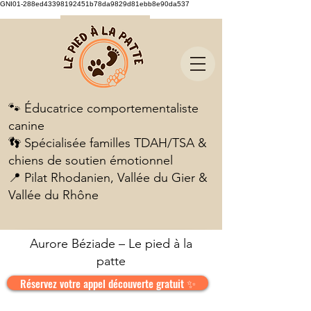
GNI01-288ed43398192451b78da9829d81ebb8e90da537
🐾 Éducatrice comportementaliste
canine
👣 Spécialisée familles TDAH/TSA &
chiens de soutien émotionnel
📍 Pilat Rhodanien, Vallée du Gier &
Vallée du Rhône
Aurore Béziade – Le pied à la
patte
Réservez votre appel découverte gratuit ✨