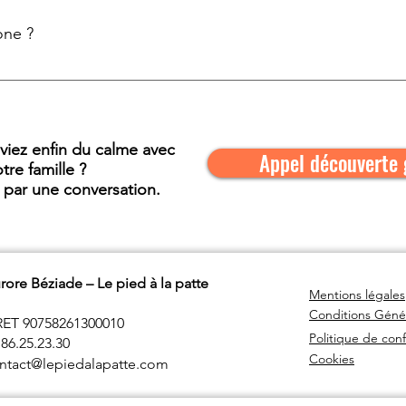
one ?
le Pilat rhodanien, la Vallée du Gier et la Vallée du Rhône. Pour
rence sont également possibles.
uviez enfin du calme avec
Appel découverte 
tre famille ?
par une conversation.
rore Béziade – Le pied à la patte
Mentions légales
Conditions Géné
RET 90758261300010
Politique de conf
.86.25.23.30​
Cookies
ntact@lepiedalapatte.com