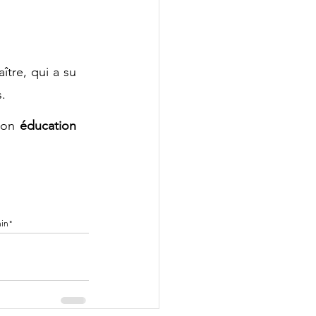
tre, qui a su 
.
son 
éducation 
nin"