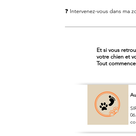
❓ Intervenez-vous dans ma z
J’interviens principalement dans 
accompagnements en visioconfé
Et si vous retro
votre chien et vo
Tout commence 
Au
SI
06
co