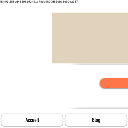
GNI01-288ed43398192451b78da9829d81ebb8e90da537
Accueil
Blog