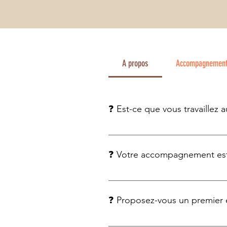
Méthode Barkley et TDAH : quand la théorie
A propos
Accompagnement
rencontre le quotidien... comment ça se
passe ?
❓ Est-ce que vous travaillez a
Oui. Mon approche prend en compt
❓ Votre accompagnement est-
Oui. Mon expérience personnel
neuro-atypiques.
❓ Proposez-vous un premier
Oui, vous pouvez réserver un app