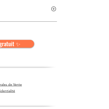
 les aspects plus théoriques, des
gratuit ✨
rales de Vente
identialité