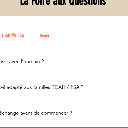
La Foire aux Questions
Retrouver le lien avec son chien — quand deux
Le Chie
 TDAH 👣 TSA
Général
êtres apprennent à nouveau à se trouver
pour le
ussi avec l’humain ?
e à la fois le chien et son humain, car une relation équilibrée
il adapté aux familles TDAH / TSA ?
le et mes formations me permettent d’adapter mon accompag
 échange avant de commencer ?
el découverte pour faire le point sur votre situation et voir s