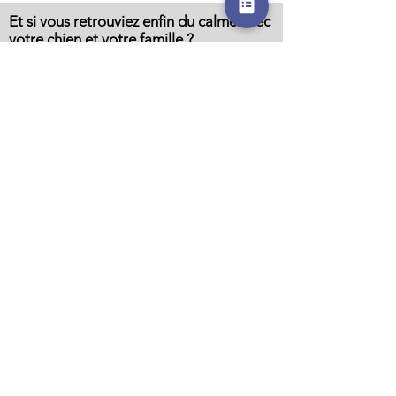
Et si vous retrouviez enfin du calme avec
votre chien et votre famille ?
Tout commence par une conversation.
Appel découverte gratuit ✨
Aurore Béziade – Le pied à la patte
SIRET
90758261300010
06.86.25.23.30
contact@lepiedalapatte.com
Secteur d'intervention Loire et Rhône:
Pavezin, Longes, Maclas,
Pélussin
,