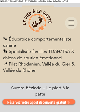
GNI01-288ed43398192451b78da9829d81ebb8e90da537
🐾 Éducatrice comportementaliste
canine
👣 Spécialisée familles TDAH/TSA &
chiens de soutien émotionnel
📍 Pilat Rhodanien, Vallée du Gier &
Vallée du Rhône
Aurore Béziade – Le pied à la
patte
Réservez votre appel découverte gratuit ✨